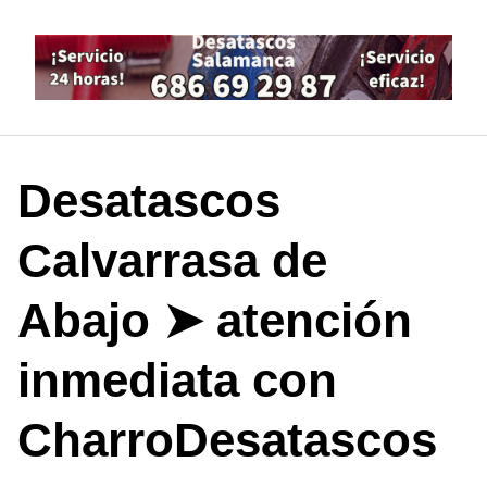
Saltar
al
contenido
Desatascos
Calvarrasa de
Abajo ➤ atención
inmediata con
CharroDesatascos