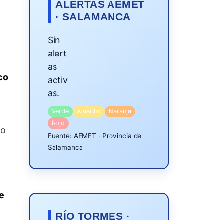
ALERTAS AEMET
· SALAMANCA
Sin
alert
as
co
activ
as.
Verde
Amarillo
Naranja
Rojo
ro
Fuente: AEMET · Provincia de
Salamanca
e
RÍO TORMES ·