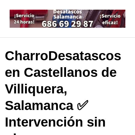
Saltar
al
contenido
CharroDesatascos
en Castellanos de
Villiquera,
Salamanca ✅
Intervención sin