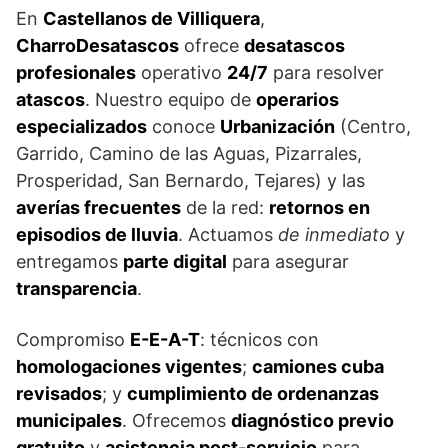
En
Castellanos de Villiquera
,
CharroDesatascos
ofrece
desatascos
profesionales
operativo
24/7
para resolver
atascos
. Nuestro equipo de
operarios
especializados
conoce
Urbanización
(Centro,
Garrido, Camino de las Aguas, Pizarrales,
Prosperidad, San Bernardo, Tejares) y las
averías frecuentes
de la red:
retornos en
episodios de lluvia
. Actuamos
de inmediato
y
entregamos
parte digital
para asegurar
transparencia
.
Compromiso
E-E-A-T
: técnicos con
homologaciones vigentes
;
camiones cuba
revisados
; y
cumplimiento de ordenanzas
municipales
. Ofrecemos
diagnóstico previo
gratuito
y
asistencia post-servicio
para