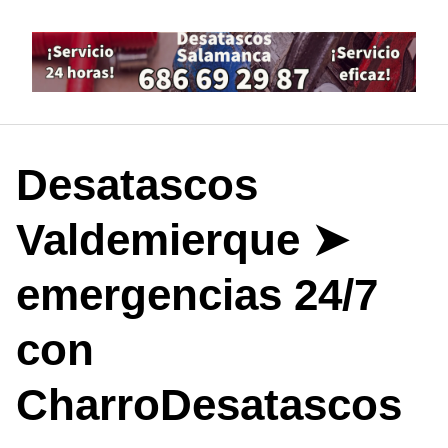
Saltar
al
contenido
Desatascos
Valdemierque ➤
emergencias 24/7
con
CharroDesatascos