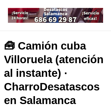
S
a
l
t
a
r
a
🧰 Camión cuba
l
c
Villoruela (atención
o
n
t
al instante) ·
e
n
CharroDesatascos
i
d
en Salamanca
o