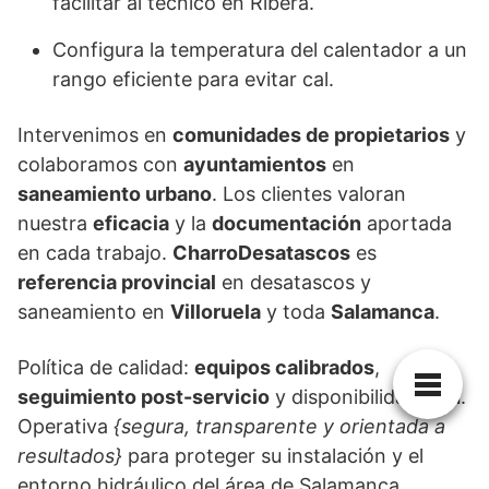
facilitar al técnico en Ribera.
Configura la temperatura del calentador a un
rango eficiente para evitar cal.
Intervenimos en
comunidades de propietarios
y
colaboramos con
ayuntamientos
en
saneamiento urbano
. Los clientes valoran
nuestra
eficacia
y la
documentación
aportada
en cada trabajo.
CharroDesatascos
es
referencia provincial
en desatascos y
saneamiento en
Villoruela
y toda
Salamanca
.
Política de calidad:
equipos calibrados
,
seguimiento post-servicio
y disponibilidad
24h
.
Operativa
{segura, transparente y orientada a
resultados}
para proteger su instalación y el
entorno hidráulico del área de Salamanca.