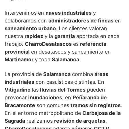
Intervenimos en
naves industriales
y
colaboramos con
administradores de fincas
en
saneamiento urbano
. Los clientes valoran
nuestra
rapidez
y la
garantía
aportada en cada
trabajo.
CharroDesatascos
es
referencia
provincial
en desatascos y saneamiento en
Martinamor
y toda
Salamanca
.
La provincia de
Salamanca
combina
áreas
industriales
con casuísticas distintas. En
Vitigudino
las
lluvias del Tormes
pueden
provocar
inundaciones
; en
Peñaranda de
Bracamonte
son comunes
tramos sin registros
.
En el entorno metropolitano de
Carbajosa de la
Sagrada
realizamos
revisión de arquetas
.
CharroDesatascos
adapta
cámaras CCTV