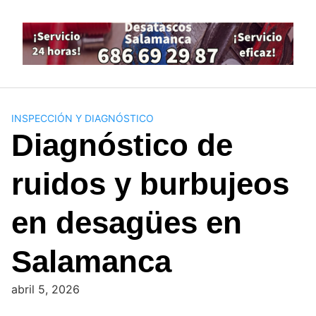
Saltar
al
contenido
INSPECCIÓN Y DIAGNÓSTICO
Diagnóstico de
ruidos y burbujeos
en desagües en
Salamanca
abril 5, 2026